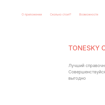
О приложении
Сколько стоит?
Возможности
TONESKY О
Лучший справочни
Совершенствуйся
выгодно