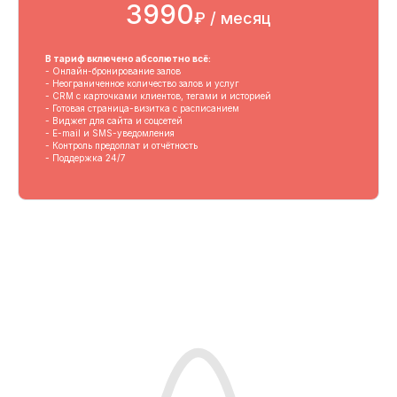
3990
₽ / месяц
В тариф включено абсолютно всё:
- Онлайн-бронирование залов
- Неограниченное количество залов и услуг
- CRM с карточками клиентов, тегами и историей
- Готовая страница-визитка с расписанием
- Виджет для сайта и соцсетей
- E-mail и SMS-уведомления
- Контроль предоплат и отчётность
- Поддержка 24/7