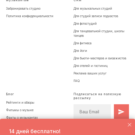
Забронировать студию
Для музыкальных студий
Политика конфиденциальности
Для студий записи подкастов
Для фотостудий
Для танцевальной студии, школы
танцев
Для фитнеса
Для йоги
Для бьюти-мастеров и визажистов
Для отелей и гостиниц
Реклама ваших услуг
FAQ
Блог
Подписаться на полезную
рассылку
Рейтинги и обзоры
Фильмы о музыке
Факты о музыкантах
Лайфхаки
14 дней бесплатно!
TSKY